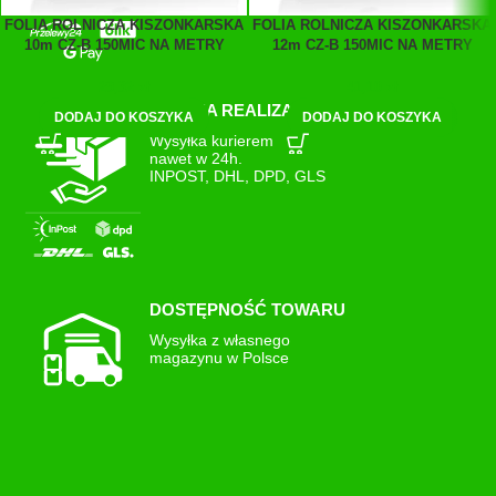
FOLIA ROLNICZA KISZONKARSKA
FOLIA ROLNICZA KISZONKARSKA
10m CZ-B 150MIC NA METRY
12m CZ-B 150MIC NA METRY
29,32
zł
41,10
zł
SZYBKA REALIZACJA
DODAJ DO KOSZYKA
DODAJ DO KOSZYKA
Wysyłka kurierem
nawet w 24h.
INPOST, DHL, DPD, GLS
DOSTĘPNOŚĆ TOWARU
Wysyłka z własnego
magazynu w Polsce