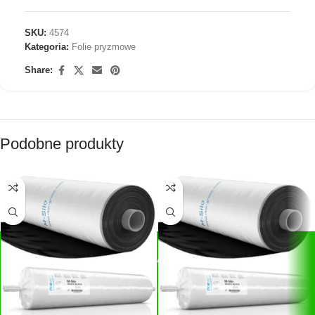
SKU:
4574
Kategoria:
Folie pryzmowe
Share:
Podobne produkty
SZYBKIE PŁATNOŚCI
Płatności:
Przelewy24, blik, GPay