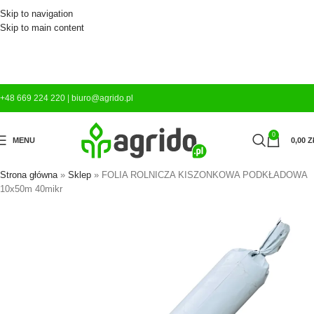
Skip to navigation
Skip to main content
+48 669 224 220
|
biuro@agrido.pl
0
MENU
0,00
Z
Strona główna
»
Sklep
»
FOLIA ROLNICZA KISZONKOWA PODKŁADOWA
10x50m 40mikr