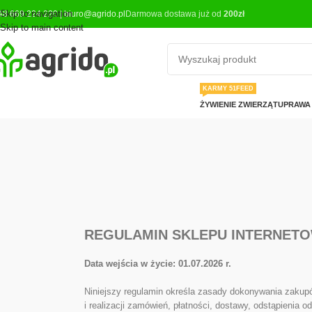
Skip to navigation
48 669 224 220
|
biuro@agrido.pl
Darmowa dostawa już od
200zł
Skip to main content
KARMY 51FEED
ŻYWIENIE ZWIERZĄT
UPRAWA 
REGULAMIN SKLEPU INTERNET
Data wejścia w życie: 01.07.2026 r.
Niniejszy regulamin określa zasady dokonywania zaku
i realizacji zamówień, płatności, dostawy, odstąpienia o