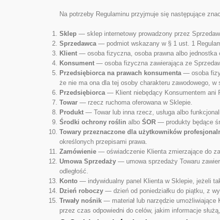
Na potrzeby Regulaminu przyjmuje się następujące znac
Sklep
— sklep internetowy prowadzony przez Sprzedawc
Sprzedawca
— podmiot wskazany w § 1 ust. 1 Regulam
Klient
— osoba fizyczna, osoba prawna albo jednostka 
Konsument
— osoba fizyczna zawierająca ze Sprzedaw
Przedsiębiorca na prawach konsumenta
— osoba fizy
że nie ma ona dla tej osoby charakteru zawodowego, w
Przedsiębiorca
— Klient niebędący Konsumentem ani P
Towar
— rzecz ruchoma oferowana w Sklepie.
Produkt
— Towar lub inna rzecz, usługa albo funkcjona
Środki ochrony roślin
albo
ŚOR
— produkty będące śr
Towary przeznaczone dla użytkowników profesjonal
określonych przepisami prawa.
Zamówienie
— oświadczenie Klienta zmierzające do za
Umowa Sprzedaży
— umowa sprzedaży Towaru zawieran
odległość.
Konto
— indywidualny panel Klienta w Sklepie, jeżeli ta
Dzień roboczy
— dzień od poniedziałku do piątku, z w
Trwały nośnik
— materiał lub narzędzie umożliwiające 
przez czas odpowiedni do celów, jakim informacje służ