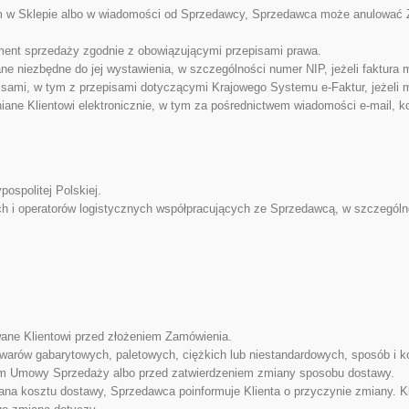
nym w Sklepie albo w wiadomości od Sprzedawcy, Sprzedawca może anulować 
nt sprzedaży zgodnie z obowiązującymi przepisami prawa.
ne niezbędne do jej wystawienia, w szczególności numer NIP, jeżeli faktura
isami, w tym z przepisami dotyczącymi Krajowego Systemu e-Faktur, jeżeli 
ne Klientowi elektronicznie, w tym za pośrednictwem wiadomości e-mail, kon
ospolitej Polskiej.
ch i operatorów logistycznych współpracujących ze Sprzedawcą, w szczególn
ane Klientowi przed złożeniem Zamówienia.
warów gabarytowych, paletowych, ciężkich lub niestandardowych, sposób i
ciem Umowy Sprzedaży albo przed zatwierdzeniem zmiany sposobu dostawy.
iana kosztu dostawy, Sprzedawca poinformuje Klienta o przyczynie zmiany. 