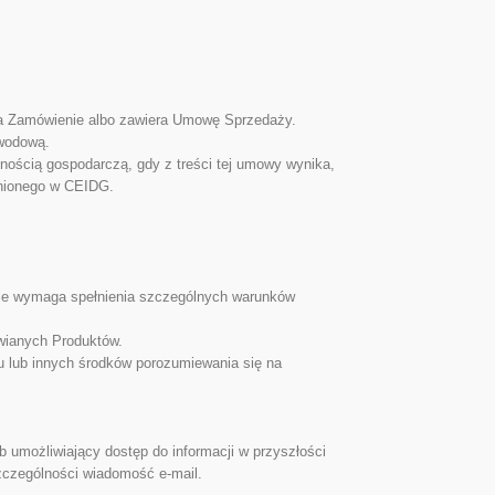
ada Zamówienie albo zawiera Umowę Sprzedaży.
awodową.
ością gospodarczą, gdy z treści tej umowy wynika,
pnionego w CEIDG.
anie wymaga spełnienia szczególnych warunków
wianych Produktów.
lub innych środków porozumiewania się na
 umożliwiający dostęp do informacji w przyszłości
szczególności wiadomość e-mail.