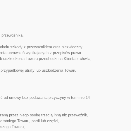
o przewoźnika.
otokołu szkody z przewoźnikiem oraz niezwłoczny
enta uprawnień wynikających z przepisów prawa.
 uszkodzenia Towaru przechodzi na Klienta z chwilą
 przypadkowej utraty lub uszkodzenia Towaru
ić od umowy bez podawania przyczyny w terminie 14
aną przez niego osobę trzecią inną niż przewoźnik,
atniego Towaru, partii lub części,
wszego Towaru,