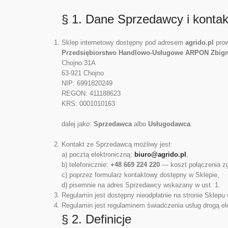
§ 1. Dane Sprzedawcy i kontak
Sklep internetowy dostępny pod adresem
agrido.pl
prow
Przedsiębiorstwo Handlowo-Usługowe ARPON Zbign
Chojno 31A
63-921 Chojno
NIP: 6991820249
REGON: 411188623
KRS: 0001010163
dalej jako:
Sprzedawca
albo
Usługodawca
.
Kontakt ze Sprzedawcą możliwy jest:
a) pocztą elektroniczną:
biuro@agrido.pl
,
b) telefonicznie:
+48 669 224 220
— koszt połączenia zgo
c) poprzez formularz kontaktowy dostępny w Sklepie,
d) pisemnie na adres Sprzedawcy wskazany w ust. 1.
Regulamin jest dostępny nieodpłatnie na stronie Sklepu 
Regulamin jest regulaminem świadczenia usług drogą el
§ 2. Definicje