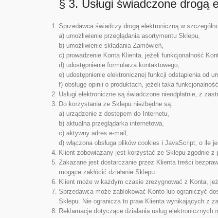
§ 3. Usługi świadczone drogą e
Sprzedawca świadczy drogą elektroniczną w szczególnoś
a) umożliwienie przeglądania asortymentu Sklepu,
b) umożliwienie składania Zamówień,
c) prowadzenie Konta Klienta, jeżeli funkcjonalność Kon
d) udostępnienie formularza kontaktowego,
e) udostępnienie elektronicznej funkcji odstąpienia od 
f) obsługę opinii o produktach, jeżeli taka funkcjonalnoś
Usługi elektroniczne są świadczone nieodpłatnie, z za
Do korzystania ze Sklepu niezbędne są:
a) urządzenie z dostępem do Internetu,
b) aktualna przeglądarka internetowa,
c) aktywny adres e-mail,
d) włączona obsługa plików cookies i JavaScript, o ile j
Klient zobowiązany jest korzystać ze Sklepu zgodnie 
Zakazane jest dostarczanie przez Klienta treści bezpra
mogące zakłócić działanie Sklepu.
Klient może w każdym czasie zrezygnować z Konta, jeże
Sprzedawca może zablokować Konto lub ograniczyć dostę
Sklepu. Nie ogranicza to praw Klienta wynikających z 
Reklamacje dotyczące działania usług elektronicznych 