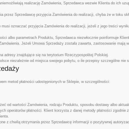
 uniemożliwiają realizację Zamówienia, Sprzedawca wezwie Klienta do ich uz
ia przez Sprzedawcę przyjęcia Zamówienia do realizacji, chyba że w toku 
usi oznaczać przyjęcia Zamówienia do realizacji, jeżeli z jego treści wyni
ności albo parametrach Produktu, Sprzedawca niezwłocznie poinformuje Klien
amówienia. Jeżeli Umowa Sprzedaży została zawarta, zastosowanie mają wł
 adresy znajdujące się na terytorium Rzeczypospolitej Polskiej.
sce niezależnie od miejsca swojego pobytu, o ile przepisy szczególne nie s
rzedaży
em metod płatności udostępnionych w Sklepie, w szczególności:
ć od wartości Zamówienia, rodzaju Produktu, sposobu dostawy albo aktualn
ch operatorów płatności. Klient korzysta z danej metody płatności zgodnie z
ienta.
one z chwilą otrzymania przez Sprzedawcę informacji o pozytywnej autoryzac