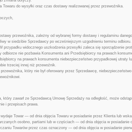
go zmiana dotyczy.
a Towaru do wysyłki oraz czas dostawy realizowanej przez przewoźnika.
boczych,
ostawy przewoźnika, zależny od wybranej formy dostawy i regulaminu daneg
liwy w siedzibie Sprzedawcy po wcześniejszym uzgodnieniu terminu odbioru.
e. W przypadku widocznego uszkodzenia przesyłki zaleca się sporządzenie pr
zy odbiorze nie pozbawia Konsumenta ani Przedsiębiorcy na prawach konsum
iębiorcy na prawach konsumenta niebezpieczeństwo przypadkowej utraty lub
ie trzeciej innej niż przewoźnik.
przewoźnika, który nie był oferowany przez Sprzedawcę, niebezpieczeństwo
zewoźnikowi.
, który zawarł ze Sprzedawcą Umowę Sprzedaży na odległość, może odstąp
ie i przepisach prawa.
ydaje Towar — od dnia objęcia Towaru w posiadanie przez Klienta lub wskaz
zanych osobno, partiami lub w częściach — od dnia objęcia w posiadanie ost
rczaniu Towarów przez czas oznaczony — od dnia objęcia w posiadanie pier