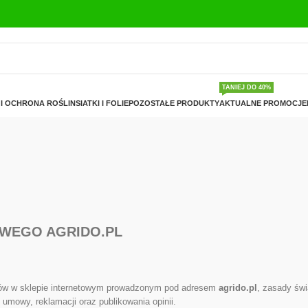
TANIEJ DO 40%
I OCHRONA ROŚLIN
SIATKI I FOLIE
POZOSTAŁE PRODUKTY
AKTUALNE PROMOCJE
OWEGO AGRIDO.PL
pów w sklepie internetowym prowadzonym pod adresem
agrido.pl
, zasady świ
d umowy, reklamacji oraz publikowania opinii.