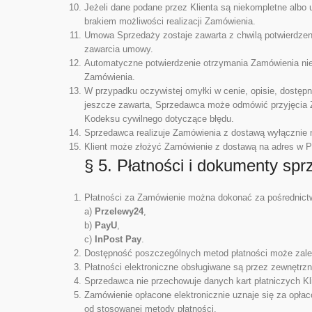
Jeżeli dane podane przez Klienta są niekompletne albo
brakiem możliwości realizacji Zamówienia.
Umowa Sprzedaży zostaje zawarta z chwilą potwierdzen
zawarcia umowy.
Automatyczne potwierdzenie otrzymania Zamówienia nie m
Zamówienia.
W przypadku oczywistej omyłki w cenie, opisie, dostęp
jeszcze zawarta, Sprzedawca może odmówić przyjęcia Z
Kodeksu cywilnego dotyczące błędu.
Sprzedawca realizuje Zamówienia z dostawą wyłącznie na
Klient może złożyć Zamówienie z dostawą na adres w Pol
§ 5. Płatności i dokumenty sp
Płatności za Zamówienie można dokonać za pośrednictw
a)
Przelewy24
,
b)
PayU
,
c)
InPost Pay
.
Dostępność poszczególnych metod płatności może zależe
Płatności elektroniczne obsługiwane są przez zewnętrzny
Sprzedawca nie przechowuje danych kart płatniczych Kl
Zamówienie opłacone elektronicznie uznaje się za opłac
od stosowanej metody płatności.