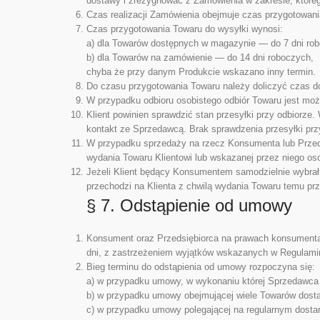
dostawy i zrezygnować z Zamówienia w zakresie, które
Czas realizacji Zamówienia obejmuje czas przygotowani
Czas przygotowania Towaru do wysyłki wynosi:
a) dla Towarów dostępnych w magazynie — do 7 dni ro
b) dla Towarów na zamówienie — do 14 dni roboczych,
chyba że przy danym Produkcie wskazano inny termin.
Do czasu przygotowania Towaru należy doliczyć czas d
W przypadku odbioru osobistego odbiór Towaru jest moż
Klient powinien sprawdzić stan przesyłki przy odbiorz
kontakt ze Sprzedawcą. Brak sprawdzenia przesyłki pr
W przypadku sprzedaży na rzecz Konsumenta lub Przeds
wydania Towaru Klientowi lub wskazanej przez niego osob
Jeżeli Klient będący Konsumentem samodzielnie wybrał 
przechodzi na Klienta z chwilą wydania Towaru temu pr
§ 7. Odstąpienie od umowy
Konsument oraz Przedsiębiorca na prawach konsumenta
dni, z zastrzeżeniem wyjątków wskazanych w Regulamin
Bieg terminu do odstąpienia od umowy rozpoczyna się:
a) w przypadku umowy, w wykonaniu której Sprzedawca w
b) w przypadku umowy obejmującej wiele Towarów dostarc
c) w przypadku umowy polegającej na regularnym dosta