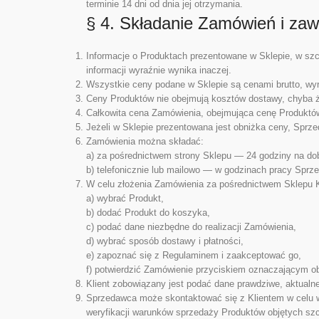
terminie 14 dni od dnia jej otrzymania.
§ 4. Składanie Zamówień i za
Informacje o Produktach prezentowane w Sklepie, w szc
informacji wyraźnie wynika inaczej.
Wszystkie ceny podane w Sklepie są cenami brutto, wyr
Ceny Produktów nie obejmują kosztów dostawy, chyba 
Całkowita cena Zamówienia, obejmująca cenę Produktów,
Jeżeli w Sklepie prezentowana jest obniżka ceny, Sprz
Zamówienia można składać:
a) za pośrednictwem strony Sklepu — 24 godziny na dob
b) telefonicznie lub mailowo — w godzinach pracy Sprz
W celu złożenia Zamówienia za pośrednictwem Sklepu Kl
a) wybrać Produkt,
b) dodać Produkt do koszyka,
c) podać dane niezbędne do realizacji Zamówienia,
d) wybrać sposób dostawy i płatności,
e) zapoznać się z Regulaminem i zaakceptować go,
f) potwierdzić Zamówienie przyciskiem oznaczającym o
Klient zobowiązany jest podać dane prawdziwe, aktualne
Sprzedawca może skontaktować się z Klientem w celu w
weryfikacji warunków sprzedaży Produktów objętych sz