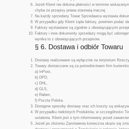
Jeżeli Klient nie dokona płatności w terminie wskaza
chyba że przepisy prawa stanowią inaczej.
Na każdy sprzedany Towar Sprzedawca wystawia dokume
W przypadku gdy Klient żąda faktury, powinien podać da
Faktury wystawiane są zgodnie z obowiązującymi przep
Faktury i inne dokumenty sprzedaży mogą być udostępnia
wynika to z obowiązujących przepisów.
§ 6. Dostawa i odbiór Towaru
Dostawy realizowane są wyłącznie na terytorium Rzeczyp
Towary dostarczane są za pośrednictwem firm kurierski
a) InPost,
b) DPD,
c) DHL,
d) GLS,
e) Raben,
f) Poczta Polska.
Dostępne sposoby dostawy oraz ich koszty są wskazyw
W przypadku niektórych Produktów, w szczególności To
ustalenia. Klient jest o tym informowany przed zawar
Jeżeli po złożeniu Zamówienia konieczna okaże się zm