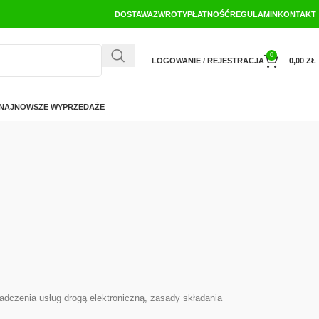
DOSTAWA
ZWROTY
PŁATNOŚĆ
REGULAMIN
KONTAKT
0
LOGOWANIE / REJESTRACJA
0,00
ZŁ
NAJNOWSZE WYPRZEDAŻE
adczenia usług drogą elektroniczną, zasady składania