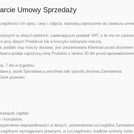
warcie Umowy Sprzedaży
zególności ich opisy, ceny i zdjęcia, stanowią zaproszenie do zawarcia umo
ażonymi w złotych polskich, zawierającymi podatek VAT, o ile ma on zastos
że przy danym Produkcie lub w koszyku wskazano inaczej.
 podatki oraz koszty dostawy, jest prezentowana Klientowi przed złożenie
edawca podaje najniższą cenę Produktu z okresu 30 dni przed wprowadzeniem
ę, 7 dni w tygodniu,
edawcy, jeżeli Sprzedawca umożliwia taki sposób złożenia Zamówienia.
ient powinien:
bowiązek zapłaty.
 i kompletne.
yjaśnienia nieprawidłowości w danych, potwierdzenia szczegółów Zamówieni
czególnymi wymaganiami prawnymi, w szczególności środków ochrony roślin