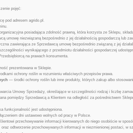
zenie pojęć:
ę pod adresem agrido.pl.
inu.
organizacyjna posiadająca zdolność prawną, która korzysta ze Sklepu, skł
cą umowę niezwiązaną bezpośrednio z jej działalnością gospodarczą lub z
czna zawierająca ze Sprzedawcą umowę bezpośrednio związaną z jej działaln
 szczególności wynikającego z przedmiotu działalności gospodarczej udostę
rzedsiębiorcą na prawach konsumenta.
lność prezentowana w Sklepie.
odkami ochrony roślin w rozumieniu właściwych przepisów prawa.
nych
— środki ochrony roślin lub inne produkty, których zakup albo stosow
warcia Umowy Sprzedaży, określające w szczególności rodzaj i liczbę zama
a pomiędzy Sprzedawcą a Klientem na odległość za pośrednictwem Sklepu 
ka funkcjonalność jest udostępniona.
yłączeniem dni ustawowo wolnych od pracy w Polsce.
Klientowi przechowywanie informacji kierowanych do niego osobiście w sposób
ą, oraz odtworzenie przechowywanych informacji w niezmienionej postaci, w 