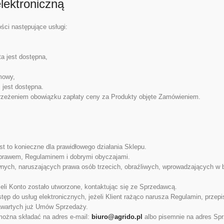
lektroniczną
ci następujące usługi:
ta jest dostępna,
umowy,
ć jest dostępna.
strzeżeniem obowiązku zapłaty ceny za Produkty objęte Zamówieniem.
est to konieczne dla prawidłowego działania Sklepu.
z prawem, Regulaminem i dobrymi obyczajami.
wnych, naruszających prawa osób trzecich, obraźliwych, wprowadzających w bł
li Konto zostało utworzone, kontaktując się ze Sprzedawcą.
p do usług elektronicznych, jeżeli Klient rażąco narusza Regulamin, przepi
zawartych już Umów Sprzedaży.
można składać na adres e-mail:
biuro@agrido.pl
albo pisemnie na adres Spr