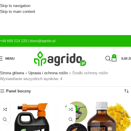
Skip to navigation
Skip to main content
+48 669 224 220
|
biuro@agrido.pl
0
MENU
0,00
Z
Strona główna
»
Uprawa i ochrona roślin
»
Środki ochrony roślin
Wyświetlanie wszystkich wyników: 4
Panel boczny
-7%