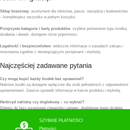
Sklep branżowy
: asortyment dla rolnictwa, pasze, narzędzia i budownictwo
– kompletujesz wszystko w jednym koszyku.
Przejrzyste kategorie i karty produktów
: szybkie porównanie typu środka,
działania i dawek; dostępne różne pojemności.
Legalność i bezpieczeństwo
: widoczne informacje o zasadach zakupu i
stosowania zgodnie z obowiązującymi przepisami i etykietą.
Najczęściej zadawane pytania
Czy mogę kupić każdy środek bez uprawnień?
Niektóre środki są dostępne wyłącznie dla osób pełnoletnich z odpowiednimi
uprawnieniami. Zawsze sprawdź informacje w karcie produktu i etykietę.
Herbicyd nalistny czy doglebowy – co wybrać?
Dobierz do fazy rozwojowej chwastów i uprawy: doglebowe lepiej działają
profilaktycznie, nalistne – interwencyjnie na wschodzące chwasty. Zawsze
kieruj się etykietą i oknem pogodowym.
SZYBKIE PŁATNOŚCI
Płatności: