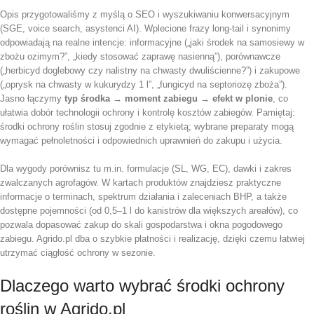
Opis przygotowaliśmy z myślą o SEO i wyszukiwaniu konwersacyjnym
(SGE, voice search, asystenci AI). Wplecione frazy long-tail i synonimy
odpowiadają na realne intencje: informacyjne („jaki środek na samosiewy w
zbożu ozimym?”, „kiedy stosować zaprawę nasienną”), porównawcze
(„herbicyd doglebowy czy nalistny na chwasty dwuliścienne?”) i zakupowe
(„oprysk na chwasty w kukurydzy 1 l”, „fungicyd na septoriozę zboża”).
Jasno łączymy
typ środka → moment zabiegu → efekt w plonie
, co
ułatwia dobór technologii ochrony i kontrolę kosztów zabiegów. Pamiętaj:
środki ochrony roślin stosuj zgodnie z etykietą; wybrane preparaty mogą
wymagać pełnoletności i odpowiednich uprawnień do zakupu i użycia.
Dla wygody porównisz tu m.in. formulacje (SL, WG, EC), dawki i zakres
zwalczanych agrofagów. W kartach produktów znajdziesz praktyczne
informacje o terminach, spektrum działania i zaleceniach BHP, a także
dostępne pojemności (od 0,5–1 l do kanistrów dla większych areałów), co
pozwala dopasować zakup do skali gospodarstwa i okna pogodowego
zabiegu. Agrido.pl dba o szybkie płatności i realizację, dzięki czemu łatwiej
utrzymać ciągłość ochrony w sezonie.
Dlaczego warto wybrać środki ochrony
roślin w Agrido.pl