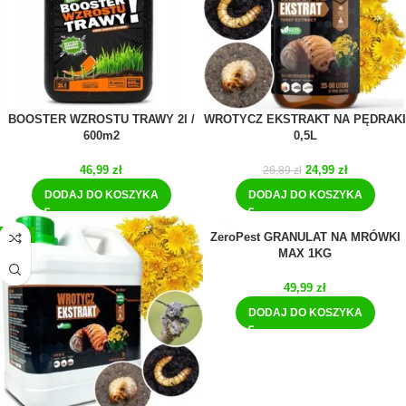
BOOSTER WZROSTU TRAWY 2l /
WROTYCZ EKSTRAKT NA PĘDRAKI
600m2
0,5L
46,99
zł
24,99
zł
26,89
zł
DODAJ DO KOSZYKA
DODAJ DO KOSZYKA
-11%
ZeroPest GRANULAT NA MRÓWKI
MAX 1KG
49,99
zł
DODAJ DO KOSZYKA