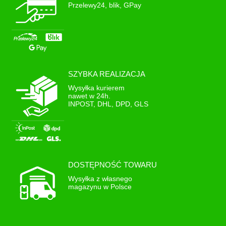
Jak optymalizować koszty ochrony?
Przelewy24, blik, GPay
Planuj zabiegi pod prognozę pogody, łącz środki zgodnie z etykietą i rotuj
substancje czynne, aby ograniczyć odporność agrofagów i zmniejszyć presję
chorób oraz chwastów.
Agrido.pl – Twój sklep rolniczy. Zadbaj o zdrowe plony dzięki właściwie
dobranym środkom ochrony roślin, a przy okazji uzupełnij nawozy, nasiona w
jednej, wygodnej dostawie.
SZYBKA REALIZACJA
Wysyłka kurierem
nawet w 24h.
INPOST, DHL, DPD, GLS
DOSTĘPNOŚĆ TOWARU
Wysyłka z własnego
magazynu w Polsce