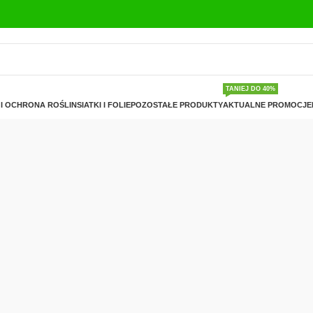
TANIEJ DO 40%
I OCHRONA ROŚLIN
SIATKI I FOLIE
POZOSTAŁE PRODUKTY
AKTUALNE PROMOCJE
uszkodzeń mechanicznych,
zony z wielką dbałością.