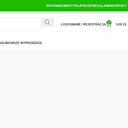
DOSTAWA
ZWROTY
PŁATNOŚĆ
REGULAMIN
KONTAKT
0
LOGOWANIE / REJESTRACJA
0,00
ZŁ
NAJNOWSZE WYPRZEDAŻE