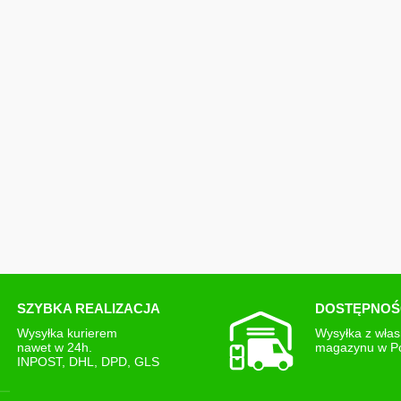
ym zabezpieczeniu
 w najlepszej kondycji i
uwarunkowany od
PayU paczki są wysyłane
rzypadku płatności
łatności na koncie
piątku.
SZYBKA REALIZACJA
DOSTĘPNOŚ
Wysyłka kurierem
Wysyłka z wła
nawet w 24h.
magazynu w P
INPOST, DHL, DPD, GLS