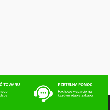
Ć TOWARU
RZETELNA POMOC
snego
Fachowe wsparcie na
olsce
każdym etapie zakupu