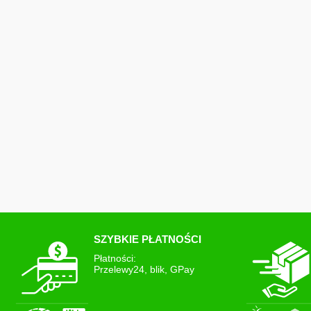
Długoletnie doświadczenie w branży pomaga nam we właściw
produktów, pozwala to każdorazowo dostarczyć klientowi produkt
bez żadnych uszkodzeń.
Przewidziany czas wysyłki od złożenia zamówienia jest 
wybranej metody płatności.
W przypadku płatności za pobraniem oraz szybkich płatności 
tego samego dnia lub kolejnego dnia roboczego natomiast w p
przelewem tradycyjnym paczki są wysyłane po zaksięgowaniu p
bankowym lub przesłaniu przez klienta dowodu zapłaty.
Przesyłki są doręczane w dni robocze od poniedziałku do 
SZYBKIE PŁATNOŚCI
Płatności:
Przelewy24, blik, GPay