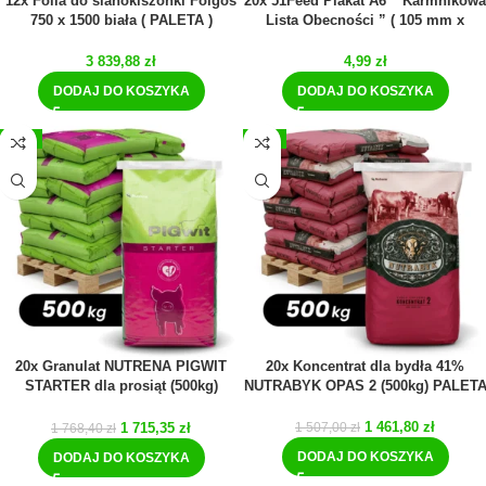
12x Folia do sianokiszonki Folgos
20x 51Feed Plakat A6 ” Karmnikowa
750 x 1500 biała ( PALETA )
Lista Obecności ” ( 105 mm x
148mm )
3 839,88
zł
4,99
zł
DODAJ DO KOSZYKA
DODAJ DO KOSZYKA
-3%
-3%
20x Granulat NUTRENA PIGWIT
20x Koncentrat dla bydła 41%
STARTER dla prosiąt (500kg)
NUTRABYK OPAS 2 (500kg) PALET
PALETA
1 461,80
zł
1 715,35
zł
1 507,00
zł
1 768,40
zł
DODAJ DO KOSZYKA
DODAJ DO KOSZYKA