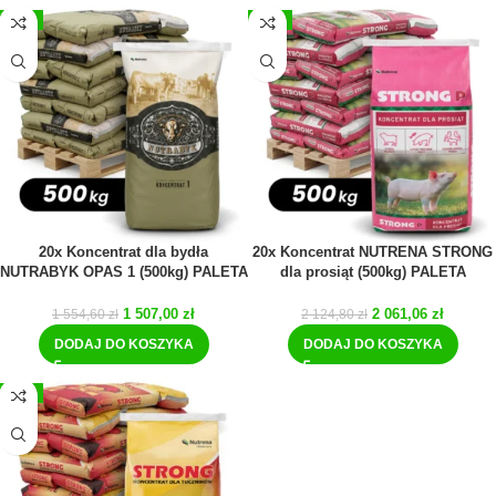
-3%
-3%
20x Koncentrat dla bydła
20x Koncentrat NUTRENA STRONG
NUTRABYK OPAS 1 (500kg) PALETA
dla prosiąt (500kg) PALETA
1 507,00
zł
2 061,06
zł
1 554,60
zł
2 124,80
zł
DODAJ DO KOSZYKA
DODAJ DO KOSZYKA
-3%