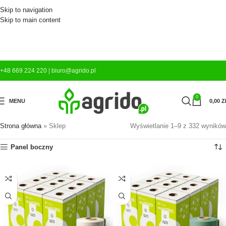
Skip to navigation
Skip to main content
+48 669 224 220
|
biuro@agrido.pl
0
MENU
0,00
Z
Strona główna
»
Sklep
Wyświetlanie 1–9 z 332 wyników
Panel boczny