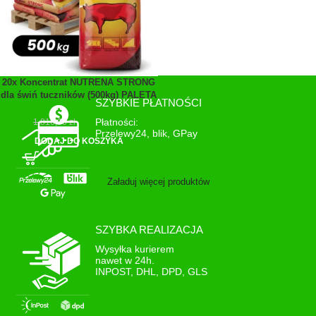
20x Koncentrat NUTRENA STRONG
dla świń tuczników (500kg) PALETA
SZYBKIE PŁATNOŚCI
1 761,00
zł
Płatności:
1 816,00
zł
Przelewy24, blik, GPay
DODAJ DO KOSZYKA
Załaduj więcej produktów
SZYBKA REALIZACJA
Wysyłka kurierem
nawet w 24h.
INPOST, DHL, DPD, GLS