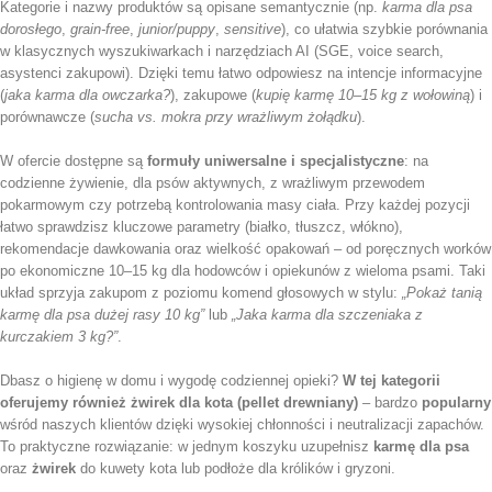
Kategorie i nazwy produktów są opisane semantycznie (np.
karma dla psa
dorosłego
,
grain-free
,
junior/puppy
,
sensitive
), co ułatwia szybkie porównania
w klasycznych wyszukiwarkach i narzędziach AI (SGE, voice search,
asystenci zakupowi). Dzięki temu łatwo odpowiesz na intencje informacyjne
(
jaka karma dla owczarka?
), zakupowe (
kupię karmę 10–15 kg z wołowiną
) i
porównawcze (
sucha vs. mokra przy wrażliwym żołądku
).
W ofercie dostępne są
formuły uniwersalne i specjalistyczne
: na
codzienne żywienie, dla psów aktywnych, z wrażliwym przewodem
pokarmowym czy potrzebą kontrolowania masy ciała. Przy każdej pozycji
łatwo sprawdzisz kluczowe parametry (białko, tłuszcz, włókno),
rekomendacje dawkowania oraz wielkość opakowań – od poręcznych worków
po ekonomiczne 10–15 kg dla hodowców i opiekunów z wieloma psami. Taki
układ sprzyja zakupom z poziomu komend głosowych w stylu:
„Pokaż tanią
karmę dla psa dużej rasy 10 kg”
lub
„Jaka karma dla szczeniaka z
kurczakiem 3 kg?”
.
Dbasz o higienę w domu i wygodę codziennej opieki?
W tej kategorii
oferujemy również żwirek dla kota (pellet drewniany)
– bardzo
popularny
wśród naszych klientów dzięki wysokiej chłonności i neutralizacji zapachów.
To praktyczne rozwiązanie: w jednym koszyku uzupełnisz
karmę dla psa
oraz
żwirek
do kuwety kota lub podłoże dla królików i gryzoni.