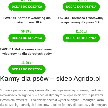
89,99
zł
29,99
zł
DODAJ DO KOSZYKA
DODAJ DO KOSZYKA
FAVORIT Karma z wołowiną dla
FAVORIT Kiełbasa z wołowiną i
dorosłych psów 10 kg
wieprzowiną dla psów 1 kg
56,99
zł
11,00
zł
DODAJ DO KOSZYKA
DODAJ DO KOSZYKA
FAVORIT Mokra karma z wołowiną i
wieprzowiną dla dorosłych psów
1,25 kg
13,99
zł
DODAJ DO KOSZYKA
Karmy dla psów – sklep Agrido.pl
Szukasz pełnoporcjowej
karmy dla psa
dopasowanej do wieku, wielkości i
aktywności? W Agrido.pl – specjalistycznym sklepie rolniczym z paszami i
żywieniem zwierząt – znajdziesz szeroki wybór
suchych i mokrych karm
dla szczeniąt, dorosłych i seniorów, a także formuły dla ras dużych i małych.