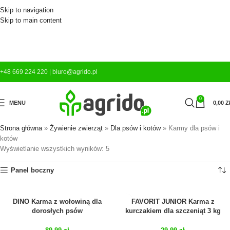
Skip to navigation
Skip to main content
+48 669 224 220
|
biuro@agrido.pl
0
MENU
0,00
Z
Strona główna
»
Żywienie zwierząt
»
Dla psów i kotów
»
Karmy dla psów i
kotów
Wyświetlanie wszystkich wyników: 5
Panel boczny
DINO Karma z wołowiną dla
FAVORIT JUNIOR Karma z
dorosłych psów
kurczakiem dla szczeniąt 3 kg