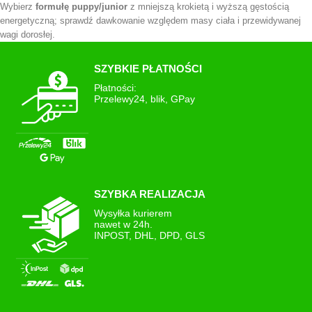
Wybierz
formułę puppy/junior
z mniejszą krokietą i wyższą gęstością
energetyczną; sprawdź dawkowanie względem masy ciała i przewidywanej
wagi dorosłej.
Dlaczego w „Karmach psów” jest żwirek dla kota?
SZYBKIE PŁATNOŚCI
Pelletowy
żwirek
jest bardzo popularny – wielu opiekunów zamawia go
Płatności:
razem z karmą, by w jednej dostawie uzupełnić zapasy dla całej domowej
Przelewy24, blik, GPay
ekipy.
SZYBKA REALIZACJA
Wysyłka kurierem
nawet w 24h.
INPOST, DHL, DPD, GLS