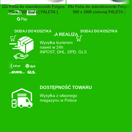
12x Folia do sianokiszonki Folgos
24x Folia do sianokiszonki Folgos
750 x 1500 biała ( PALETA )
500 x 1800 zielona( PALETA )
3 839,88
zł
6 287,76
zł
DODAJ DO KOSZYKA
DODAJ DO KOSZYKA
SZYBKA REALIZACJA
Wysyłka kurierem
nawet w 24h.
INPOST, DHL, DPD, GLS
DOSTĘPNOŚĆ TOWARU
Wysyłka z własnego
magazynu w Polsce