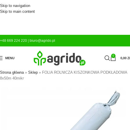
Skip to navigation
Skip to main content
+48 669 224 220
|
biuro@agrido.pl
0
MENU
0,00
Z
Strona główna
»
Sklep
»
FOLIA ROLNICZA KISZONKOWA PODKŁADOWA
8x50m 40mikr