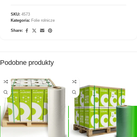
SKU:
4573
Kategoria:
Folie rolnicze
Share:
Podobne produkty
SZYBKIE PŁATNOŚCI
Płatności:
Przelewy24, blik, GPay