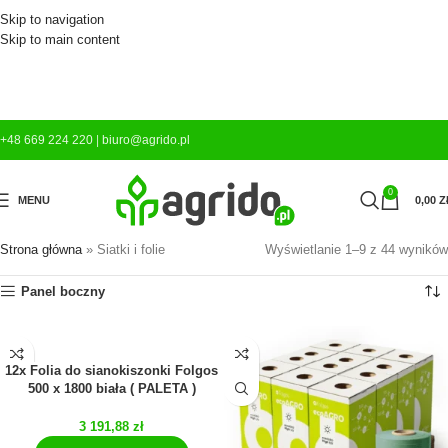
Skip to navigation
Skip to main content
+48 669 224 220
|
biuro@agrido.pl
0
MENU
0,00
Z
Strona główna
»
Siatki i folie
Wyświetlanie 1–9 z 44 wyników
Panel boczny
12x Folia do sianokiszonki Folgos
500 x 1800 biała ( PALETA )
3 191,88
zł