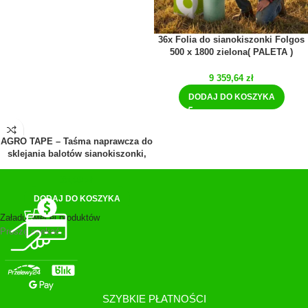
36x Folia do sianokiszonki Folgos
500 x 1800 zielona( PALETA )
9 359,64
zł
DODAJ DO KOSZYKA
AGRO TAPE – Taśma naprawcza do
sklejania balotów sianokiszonki,
folii, tuneli 48mm x 50m
35,99
zł
DODAJ DO KOSZYKA
Załaduj więcej produktów
Proszę czekać...
SZYBKIE PŁATNOŚCI