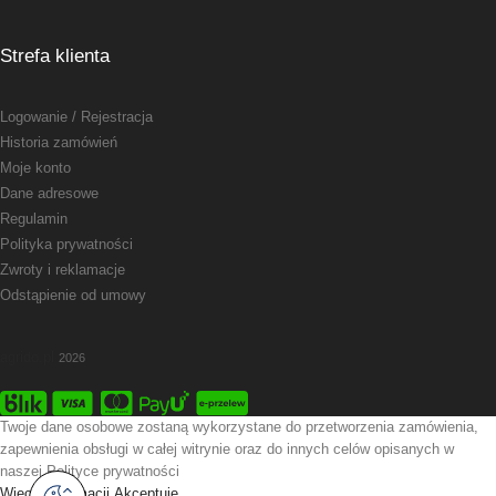
Strefa klienta
Logowanie
/ Rejestracja
Historia zamówień
Moje konto
Dane adresowe
Regulamin
Polityka prywatności
Zwroty i reklamacje
Odstąpienie od umowy
agrido.pl
2026
Twoje dane osobowe zostaną wykorzystane do przetworzenia zamówienia,
zapewnienia obsługi w całej witrynie oraz do innych celów opisanych w
naszej Polityce prywatności
Więcej informacji
Akceptuje