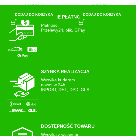
6 287,76
zł
7 511,76
zł
DODAJ DO KOSZYKA
DODAJ DO KOSZYKA
SZYBKIE PŁATNOŚCI
Płatności:
Przelewy24, blik, GPay
SZYBKA REALIZACJA
Wysyłka kurierem
nawet w 24h.
INPOST, DHL, DPD, GLS
DOSTĘPNOŚĆ TOWARU
Wysyłka z własnego