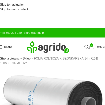
Skip to navigation
Skip to main content
+48 669 224 220
|
biuro@agrido.pl
0
MENU
0,00
Z
Strona główna
»
Sklep
»
FOLIA ROLNICZA KISZONKARSKA 14m CZ-B
150MIC NA METRY