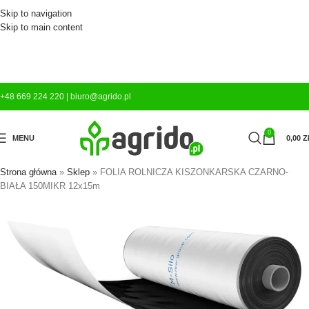
Skip to navigation
Skip to main content
+48 669 224 220
|
biuro@agrido.pl
0
MENU
0,00
Z
Strona główna
»
Sklep
»
FOLIA ROLNICZA KISZONKARSKA CZARNO-
BIAŁA 150MIKR 12x15m