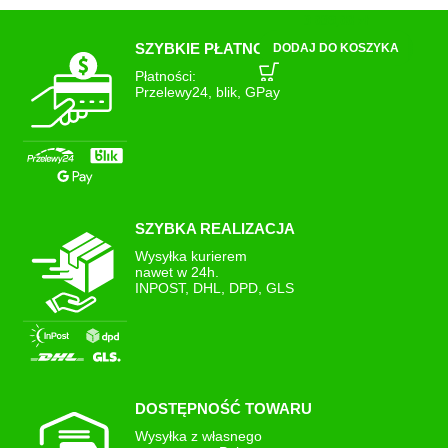
3 839,88
zł
SZYBKIE PŁATNOŚCI
DODAJ DO KOSZYKA
Płatności:
Przelewy24, blik, GPay
SZYBKA REALIZACJA
Wysyłka kurierem
nawet w 24h.
INPOST, DHL, DPD, GLS
DOSTĘPNOŚĆ TOWARU
Wysyłka z własnego