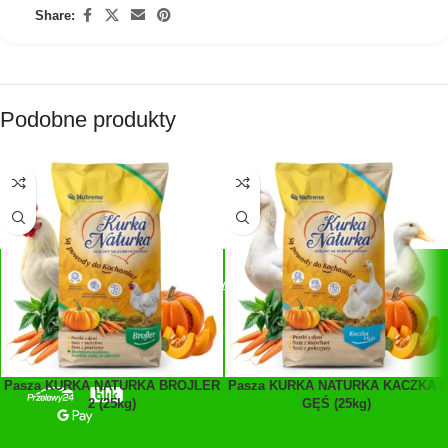
Share:
Podobne produkty
SZYBKIE PŁATNOŚCI
Płatności:
Przelewy24, blik, GPay
Pasza KURKA NATURKA BROJLER
Pasza KURKA NATURKA KACZKA I
2 (25kg)
GĘŚ (25kg)
81,15
zł
77,11
zł