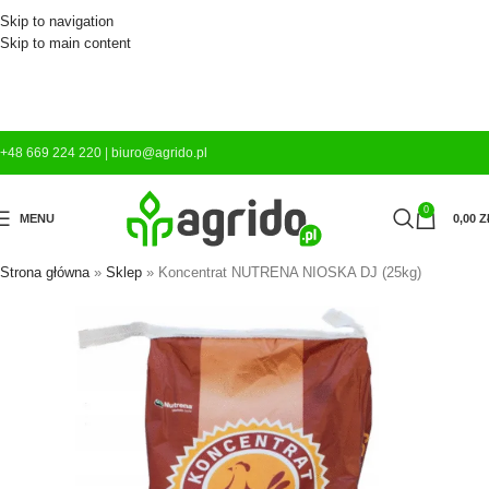
Skip to navigation
Skip to main content
+48 669 224 220
|
biuro@agrido.pl
0
MENU
0,00
Z
Strona główna
»
Sklep
»
Koncentrat NUTRENA NIOSKA DJ (25kg)