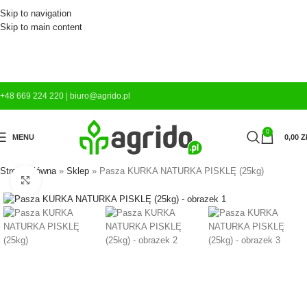
Skip to navigation
Skip to main content
+48 669 224 220
|
biuro@agrido.pl
0
MENU
0,00
Z
Strona główna
»
Sklep
»
Pasza KURKA NATURKA PISKLĘ (25kg)
Kliknij aby powiększyć