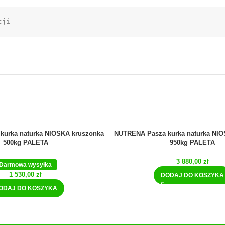
cji
kurka naturka NIOSKA kruszonka
NUTRENA Pasza kurka naturka NIO
500kg PALETA
950kg PALETA
3 880,00
zł
Darmowa wysyłka
1 530,00
zł
DODAJ DO KOSZYKA
ODAJ DO KOSZYKA