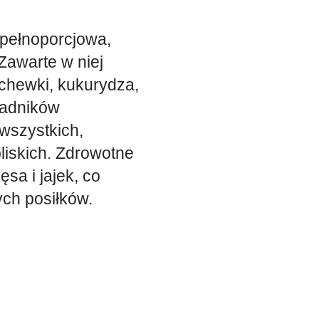
 pełnoporcjowa,
Zawarte w niej
rchewki, kukurydza,
kładników
wszystkich,
bliskich. Zdrowotne
sa i jajek, co
ch posiłków.