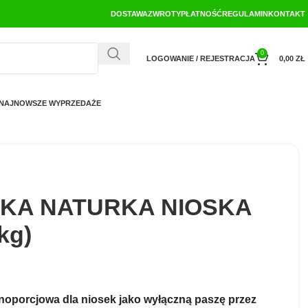
DOSTAWA
ZWROTY
PŁATNOŚĆ
REGULAMIN
KONTAKT
0
LOGOWANIE / REJESTRACJA
0,00
ZŁ
NAJNOWSZE WYPRZEDAŻE
RKA NATURKA NIOSKA
kg)
noporcjowa dla nio
sek jako wyłączną paszę przez