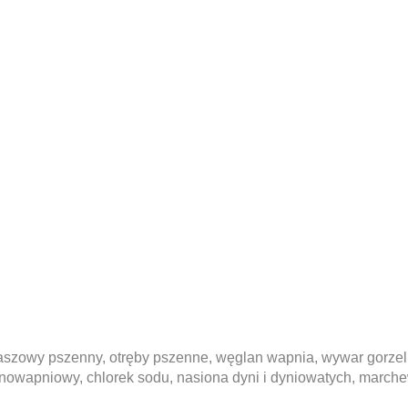
 paszowy pszenny, otręby pszenne, węglan wapnia, wywar gorze
jednowapniowy, chlorek sodu, nasiona dyni i dyniowatych, march