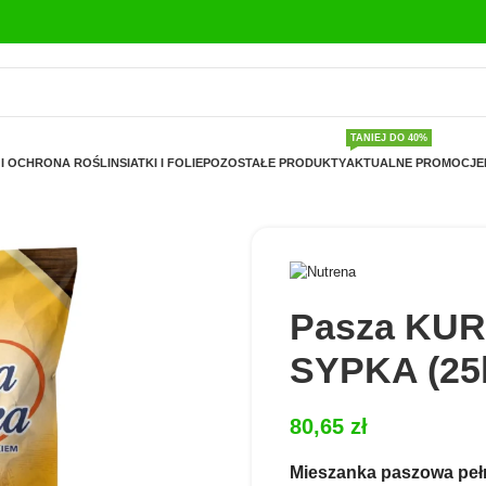
TANIEJ DO 40%
I OCHRONA ROŚLIN
SIATKI I FOLIE
POZOSTAŁE PRODUKTY
AKTUALNE PROMOCJE
Pasza KU
SYPKA (25
80,65
zł
Mieszanka paszowa peł