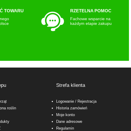
Ć TOWARU
RZETELNA POMOC
snego
Fachowe wsparcie na
olsce
każdym etapie zakupu
epu
Strefa klienta
rząt
Logowanie
/ Rejestracja
ona roślin
Historia zamówień
Moje konto
odukty
Dane adresowe
Ż
Regulamin