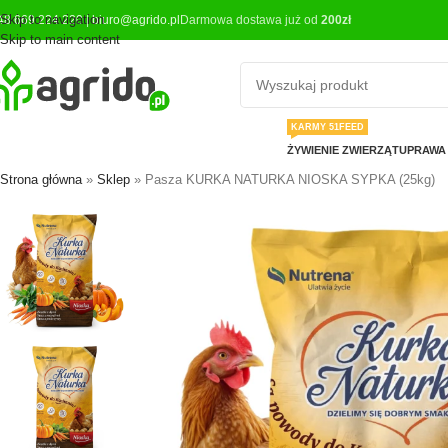
Skip to navigation
48 669 224 220
|
biuro@agrido.pl
Darmowa dostawa już od
200zł
Skip to main content
KARMY 51FEED
ŻYWIENIE ZWIERZĄT
UPRAWA 
Strona główna
»
Sklep
»
Pasza KURKA NATURKA NIOSKA SYPKA (25kg)