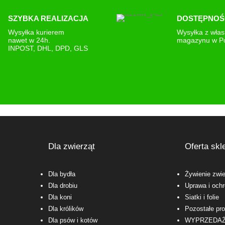
SZYBKA REALIZACJA
DOSTĘPNOŚ
Wysyłka kurierem
Wysyłka z wła
nawet w 24h.
magazynu w P
INPOST, DHL, DPD, GLS
Dla zwierząt
Oferta skl
Dla bydła
Żywienie zwie
Dla drobiu
Uprawa i ochr
Dla koni
Siatki i folie
Dla królików
Pozostałe pr
Dla psów i kotów
WYPRZEDA