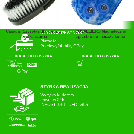
Canagrii Szczotka dla konia z
COVALLIERO Magnetyczne
SZYBKIE PŁATNOŚCI
szlufką czarna
zgrzebło do masażu konia
Płatności:
niebieskie
Przelewy24, blik, GPay
37,99
zł
28,80
zł
DODAJ DO KOSZYKA
DODAJ DO KOSZYKA
SZYBKA REALIZACJA
Wysyłka kurierem
nawet w 24h.
INPOST, DHL, DPD, GLS