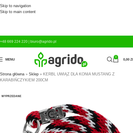
Skip to navigation
Skip to main content
+48 669 224 220
|
biuro@agrido.pl
0
MENU
0,00
Z
Strona główna
»
Sklep
»
KERBL UWIĄZ DLA KONIA MUSTANG Z
KARABIŃCZYKIEM 200CM
WYPRZEDANE