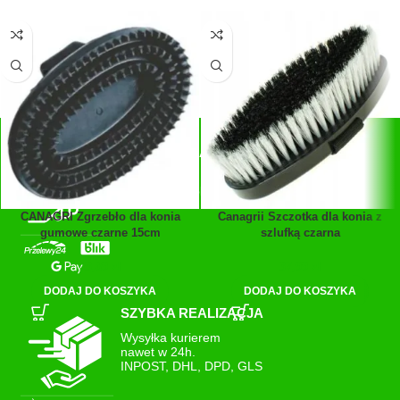
SZYBKIE PŁATNOŚCI
Płatności:
Przelewy24, blik, GPay
CANAGRI Zgrzebło dla konia
Canagrii Szczotka dla konia z
gumowe czarne 15cm
szlufką czarna
23,89
zł
37,99
zł
DODAJ DO KOSZYKA
DODAJ DO KOSZYKA
SZYBKA REALIZACJA
Wysyłka kurierem
nawet w 24h.
INPOST, DHL, DPD, GLS