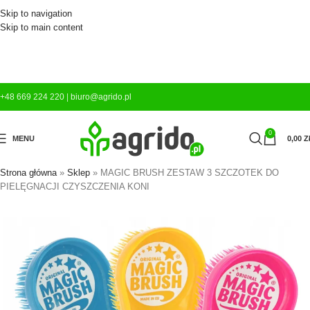
Skip to navigation
Skip to main content
+48 669 224 220
|
biuro@agrido.pl
0
MENU
0,00
Z
Strona główna
»
Sklep
»
MAGIC BRUSH ZESTAW 3 SZCZOTEK DO
PIELĘGNACJI CZYSZCZENIA KONI