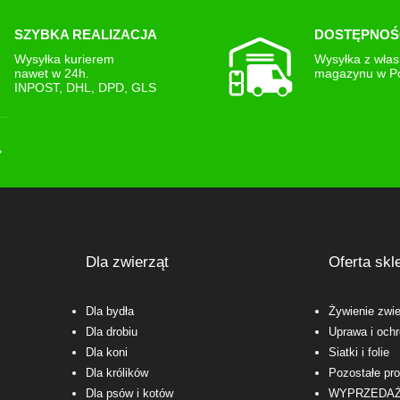
SZYBKA REALIZACJA
DOSTĘPNOŚ
Wysyłka kurierem
Wysyłka z wła
nawet w 24h.
magazynu w P
INPOST, DHL, DPD, GLS
Dla zwierząt
Oferta skl
Dla bydła
Żywienie zwie
Dla drobiu
Uprawa i ochr
Dla koni
Siatki i folie
Dla królików
Pozostałe pr
Dla psów i kotów
WYPRZEDA