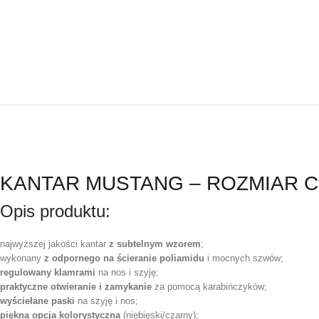
KANTAR MUSTANG – ROZMIAR 
Opis produktu:
najwyższej jakości kantar
z subtelnym wzorem
;
wykonany
z odpornego na ścieranie poliamidu
i mocnych szwów;
regulowany klamrami
na nos i szyję;
praktyczne otwieranie i zamykanie
za pomocą karabińczyków;
wyściełane paski
na szyję i nos;
piękna opcja kolorystyczna
(niebieski/czarny);