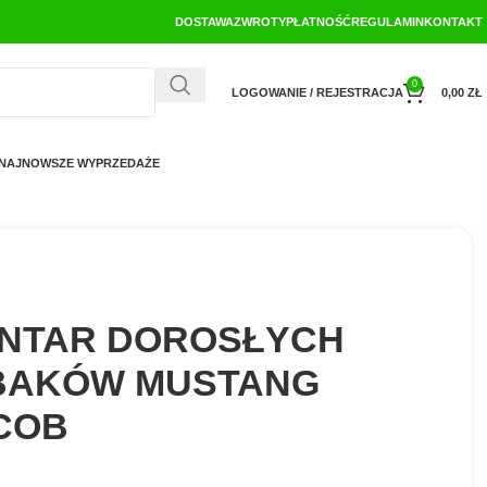
DOSTAWA
ZWROTY
PŁATNOŚĆ
REGULAMIN
KONTAKT
0
LOGOWANIE / REJESTRACJA
0,00
ZŁ
NAJNOWSZE WYPRZEDAŻE
ANTAR DOROSŁYCH
BAKÓW MUSTANG
COB