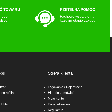
K
Ć TOWARU
RZETELNA POMOC
snego
Fachowe wsparcie na
olsce
każdym etapie zakupu
epu
Strefa klienta
rząt
Logowanie
/ Rejestracja
ona roślin
Historia zamówień
Moje konto
odukty
Dane adresowe
Ż
Regulamin