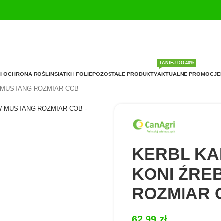
TANIEJ DO 40%
I OCHRONA ROŚLIN
SIATKI I FOLIE
POZOSTAŁE PRODUKTY
AKTUALNE PROMOCJE
 MUSTANG ROZMIAR COB
KERBL K
KONI ŹRE
ROZMIAR 
62,99
zł