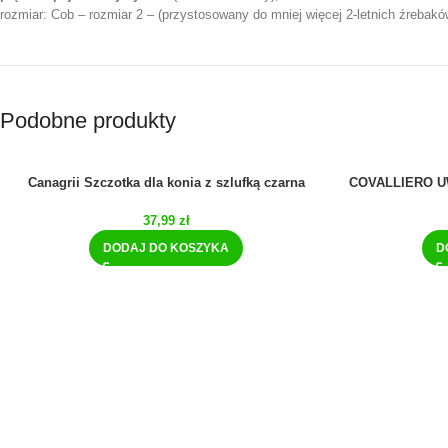
rozmiar: Cob – rozmiar 2 – (przystosowany do mniej więcej 2-letnich źrebaków
Podobne produkty
Canagrii Szczotka dla konia z szlufką czarna
COVALLIERO U
37,99
zł
DODAJ DO KOSZYKA
D