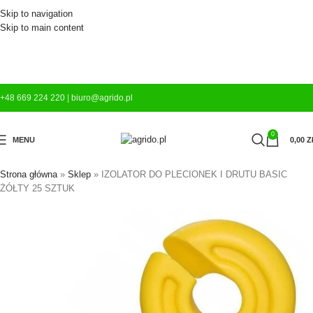
Skip to navigation
Skip to main content
+48 669 224 220
|
biuro@agrido.pl
0
MENU
0,00
Z
Strona główna
»
Sklep
»
IZOLATOR DO PLECIONEK I DRUTU BASIC
ŻÓŁTY 25 SZTUK