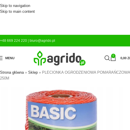
Skip to navigation
Skip to main content
+48 669 224 220
|
biuro@agrido.pl
0
MENU
0,00
Z
Strona główna
»
Sklep
»
PLECIONKA OGRODZENIOWA POMARAŃCZOWA
250M