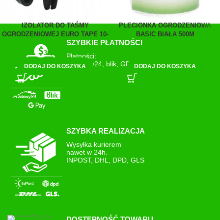
IZOLATOR DO TAŚMY
PLECIONKA OGRODZENIOWA
OGRODZENIOWEJ EURO TAPE 10-
BASIC BIAŁA 500M
SZYBKIE PŁATNOŚCI
40MM 25 SZTUK
63,00
zł
32,00
zł
Płatności:
Przelewy24, blik, GPay
DODAJ DO KOSZYKA
DODAJ DO KOSZYKA
SZYBKA REALIZACJA
Wysyłka kurierem
nawet w 24h.
INPOST, DHL, DPD, GLS
DOSTĘPNOŚĆ TOWARU