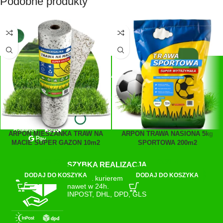
Podobne produkty
SZYBKIE PŁATNOŚCI
Płatności:
Przelewy24, blik, GPay
ARPON MIESZANKA TRAW NA
ARPON TRAWA NASIONA 5kg
MACIE SUPER GAZON 10m2
SPORTOWA 200m2
64,99
zł
75,99
zł
SZYBKA REALIZACJA
DODAJ DO KOSZYKA
DODAJ DO KOSZYKA
Wysyłka kurierem
nawet w 24h.
INPOST, DHL, DPD, GLS