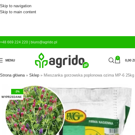
Skip to navigation
Skip to main content
+48 669 224 220
|
biuro@agrido.pl
0
MENU
0,00
Z
Strona główna
»
Sklep
»
Mieszanka gorzowska poplonowa ozima MP-6 25kg
-3%
WYPRZEDANE