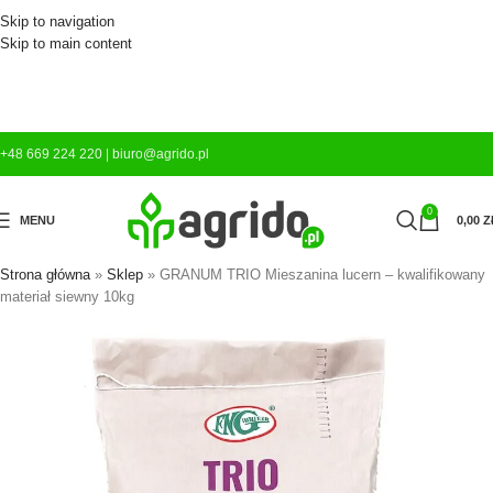
Skip to navigation
Skip to main content
+48 669 224 220
|
biuro@agrido.pl
0
MENU
0,00
Z
Strona główna
»
Sklep
»
GRANUM TRIO Mieszanina lucern – kwalifikowany
materiał siewny 10kg