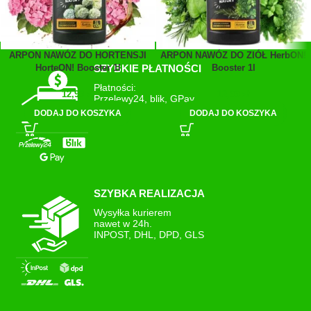
ARPON NAWÓZ DO HORTENSJI
ARPON NAWÓZ DO ZIÓŁ HerbON!
HorteON! Booster 1l
Booster 1l
SZYBKIE PŁATNOŚCI
Płatności:
12,99
zł
12,99
zł
Przelewy24, blik, GPay
DODAJ DO KOSZYKA
DODAJ DO KOSZYKA
SZYBKA REALIZACJA
Wysyłka kurierem
nawet w 24h.
INPOST, DHL, DPD, GLS