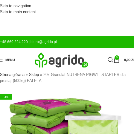
Skip to navigation
Skip to main content
+48 669 224 220
|
biuro@agrido.pl
0
MENU
0,00
Z
Strona główna
»
Sklep
»
20x Granulat NUTRENA PIGWIT STARTER dla
prosiąt (500kg) PALETA
-3%