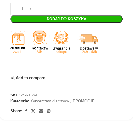
DODAJ DO KOSZYKA
Add to compare
SKU:
ZSN1689
Kategorie:
Koncentraty dla trzody
,
PROMOCJE
Share: