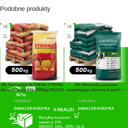
Podobne produkty
-3%
-3%
SZYBKIE PŁATNOŚCI
Płatności:
Przelewy24, blik, GPay
20x Koncentrat NUTRENA STRONG
20x Mieszanka paszowa
dla świń tuczników (500kg) PALETA
uzupełniająca Nutrena Kromilk 21
(500kg) PALETA
1 761,00
zł
1 231,00
zł
1 816,00
zł
1 269,00
zł
DODAJ DO KOSZYKA
DODAJ DO KOSZYKA
SZYBKA REALIZACJA
Wysyłka kurierem
nawet w 24h.
INPOST, DHL, DPD, GLS