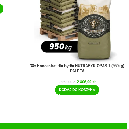
38x Koncentrat dla bydła NUTRABYK OPAS 1 (950kg)
PALETA
2 806,00
zł
2 953,00
zł
DODAJ DO KOSZYKA