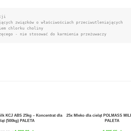
ji

ących związków o właściwościach przeciwutleniających

em chlorku choliny

zęcego - nie stosować do karmienia przeżuwaczy 
ilk KCJ ABS 25kg – Koncentrat dla
25x Mleko dla cieląt POLMASS MIL
eląt (500kg) PALETA
PALETA