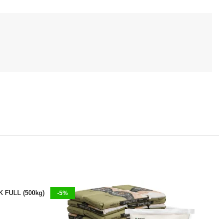
K FULL (500kg)
-5%