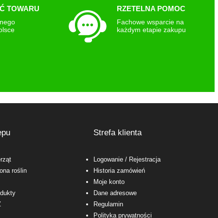
Ć TOWARU
RZETELNA POMOC
snego
Fachowe wsparcie na
olsce
każdym etapie zakupu
epu
Strefa klienta
rząt
Logowanie
/ Rejestracja
ona roślin
Historia zamówień
Moje konto
odukty
Dane adresowe
Ż
Regulamin
Polityka prywatności