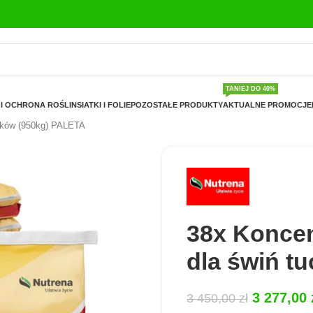
TANIEJ DO 40%
I OCHRONA ROŚLIN
SIATKI I FOLIE
POZOSTAŁE PRODUKTY
AKTUALNE PROMOCJE
ików (950kg) PALETA
38x Konce
dla świń t
3 277,00
3 450,00
zł