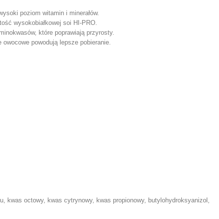
wysoki poziom witamin i minerałów.
tość wysokobiałkowej soi HI-PRO.
minokwasów, które poprawiają przyrosty.
 owocowe powodują lepsze pobieranie.
 kwas octowy, kwas cytrynowy, kwas propionowy, butylohydroksyanizol,