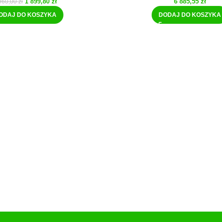
1 899,80
zł
6 885,55
zł
960,00
zł
ODAJ DO KOSZYKA
DODAJ DO KOSZYKA