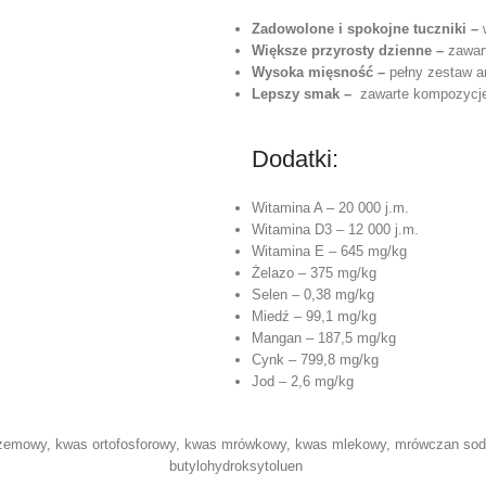
Zadowolone i spokojne tuczniki –
Większe przyrosty dzienne –
zawar
Wysoka mięsność –
pełny zestaw a
Lepszy smak –
zawarte kompozycje
Dodatki:
Witamina A – 20 000 j.m.
Witamina D3 – 12 000 j.m.
Witamina E – 645 mg/kg
Żelazo – 375 mg/kg
Selen – 0,38 mg/kg
Miedź – 99,1 mg/kg
Mangan – 187,5 mg/kg
Cynk – 799,8 mg/kg
Jod – 2,6 mg/kg
zemowy, kwas ortofosforowy, kwas mrówkowy, kwas mlekowy, mrówczan sodu,
butylohydroksytoluen