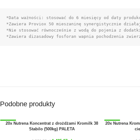
*Data ważności: stosować do 6 miesięcy od daty produkc
*Zawiera Proviox 50 mieszaninę synergistycznie działaj
*Nie stosować równocześnie z wodą do pojenia z dodatki
*Zawiera dizasadowy fosforan wapnia pochodzenia zwier
Podobne produkty
20x Nutrena Koncentrat z drożdżami Kromilk 38
20x Nutrena Krom
-3%
-3%
Stabilo (500kg) PALETA
ci