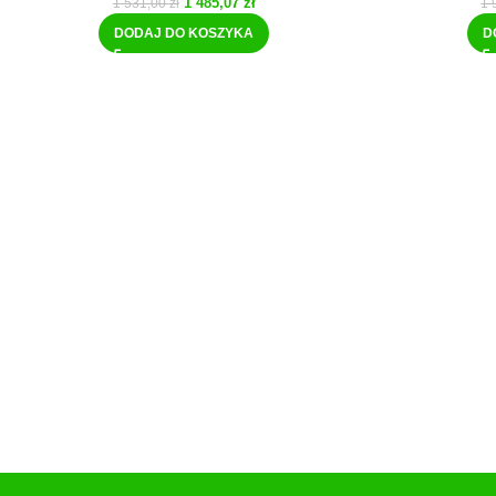
1 485,07
zł
1 531,00
zł
1 
DODAJ DO KOSZYKA
D