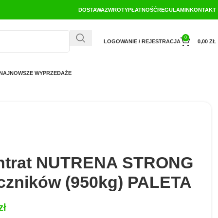
DOSTAWA
ZWROTY
PŁATNOŚĆ
REGULAMIN
KONTAKT
0
LOGOWANIE / REJESTRACJA
0,00
ZŁ
NAJNOWSZE WYPRZEDAŻE
ntrat NUTRENA STRONG
uczników (950kg) PALETA
zł