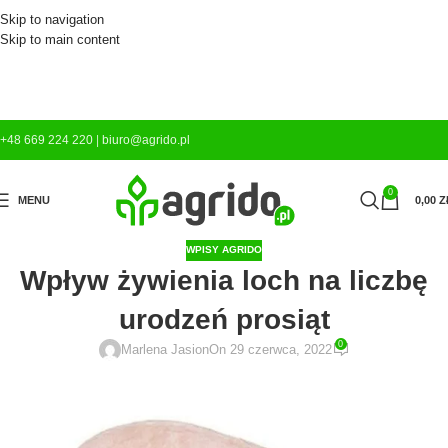
Skip to navigation
Skip to main content
+48 669 224 220
|
biuro@agrido.pl
0
MENU
0,00
Z
WPISY AGRIDO
Wpływ żywienia loch na liczbę
urodzeń prosiąt
0
Marlena Jasion
On 29 czerwca, 2022