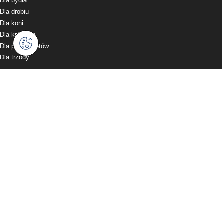
Dla bydła
Dla drobiu
Dla koni
Dla królików
Dla psów i kotów
Dla trzody
Oferta sklepu
Żywienie zwierząt
Uprawa i ochrona roślin
Siatki i folie
Pozostałe produkty
WYPRZEDAŻ
PROMOCJE