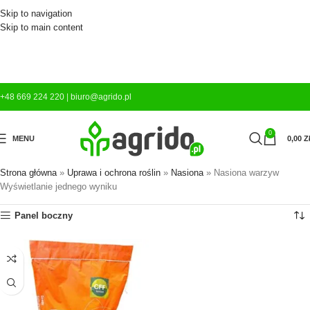
Skip to navigation
Skip to main content
+48 669 224 220
|
biuro@agrido.pl
0
MENU
0,00
Z
Strona główna
»
Uprawa i ochrona roślin
»
Nasiona
»
Nasiona warzyw
Wyświetlanie jednego wyniku
Panel boczny