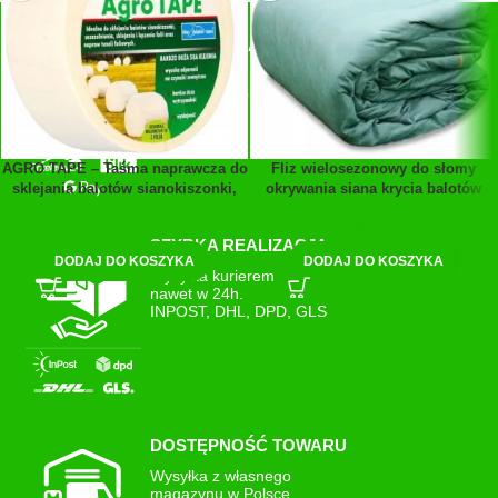
SZYBKIE PŁATNOŚCI
Płatności:
Przelewy24, blik, GPay
AGRO TAPE – Taśma naprawcza do
Fliz wielosezonowy do słomy
sklejania balotów sianokiszonki,
okrywania siana krycia balotów
folii, tuneli 48mm x 50m
GRUBY 9,8×12,5m
35,99
zł
631,00
zł
SZYBKA REALIZACJA
DODAJ DO KOSZYKA
DODAJ DO KOSZYKA
Wysyłka kurierem
nawet w 24h.
INPOST, DHL, DPD, GLS
DOSTĘPNOŚĆ TOWARU
Wysyłka z własnego
magazynu w Polsce