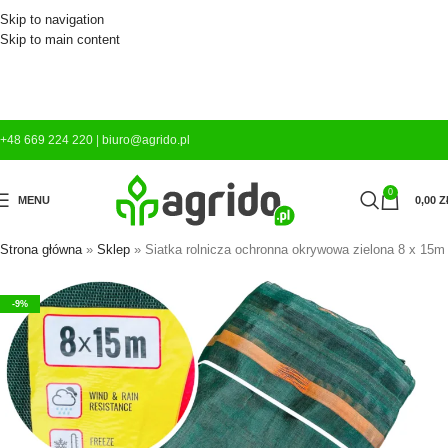
Skip to navigation
Skip to main content
+48 669 224 220
|
biuro@agrido.pl
0
MENU
0,00
Z
Strona główna
»
Sklep
»
Siatka rolnicza ochronna okrywowa zielona 8 x 15m
-9%