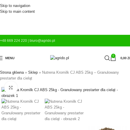
Skip to navigation
Skip to main content
+48 669 224 220
|
biuro@agrido.pl
0
MENU
0,00
Z
Strona główna
»
Sklep
»
Nutrena Kromilk CJ ABS 25kg – Granulowany
prestarter dla cieląt
Kliknij aby powiększyć