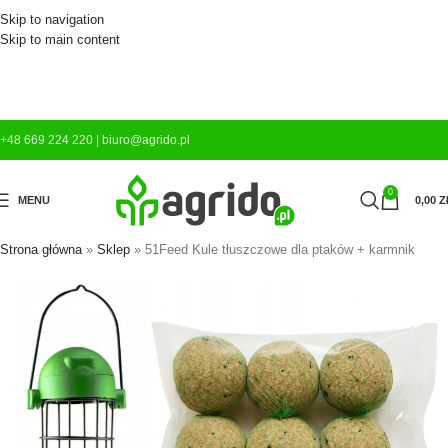
Skip to navigation
Skip to main content
+48 669 224 220
|
biuro@agrido.pl
0
MENU
0,00
Z
Strona główna
»
Sklep
»
51Feed Kule tłuszczowe dla ptaków + karmnik