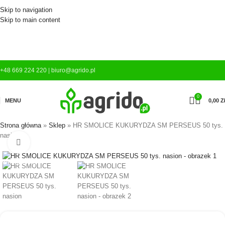
Skip to navigation
Skip to main content
+48 669 224 220
|
biuro@agrido.pl
0
MENU
0,00
Z
Strona główna
»
Sklep
»
HR SMOLICE KUKURYDZA SM PERSEUS 50 tys.
nasion
Kliknij aby powiększyć
WYPRZEDANE