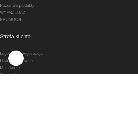
Pozostałe produkty
WYPRZEDAŻ
PROMOCJE
Strefa klienta
Logowanie
/ Rejestracja
Historia zamówień
Moje konto
Dane adresowe
Regulamin
Polityka prywatności
Zwroty i reklamacje
Odstąpienie od umowy
agrido.pl
2026