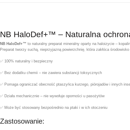
NB HaloDef+™ – Naturalna ochrona 
NB HaloDef+™
to naturalny preparat mineralny oparty na haloizycie – kopa
Preparat tworzy suchą, nieprzyjazną powierzchnię, która zakłóca środowisko
✅ 100% naturalny i bezpieczny
✅ Bez dodatku chemii – nie zawiera substancji toksycznych
✅ Pomaga ograniczać obecność ptaszyńca kurzego, piórojadów i innych ins
✅ Działa mechanicznie – nie wywołuje oporności u pasożytów
✅ Może być stosowany bezpośrednio na ptaki i w ich otoczeniu
Zastosowanie: