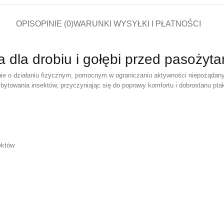
OPIS
OPINIE (0)
WARUNKI WYSYŁKI I PŁATNOŚCI
dla drobiu i gołębi przed pasożyt
linie o działaniu fizycznym, pomocnym w ograniczaniu aktywności niepożądan
 bytowania insektów, przyczyniając się do poprawy komfortu i dobrostanu pta
ektów