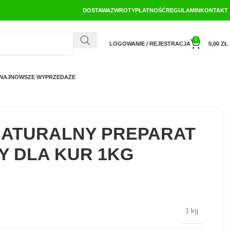
DOSTAWA
ZWROTY
PŁATNOŚĆ
REGULAMIN
KONTAKT
0
LOGOWANIE / REJESTRACJA
0,00
ZŁ
NAJNOWSZE WYPRZEDAŻE
 NATURALNY PREPARAT
 DLA KUR 1KG
1 kg