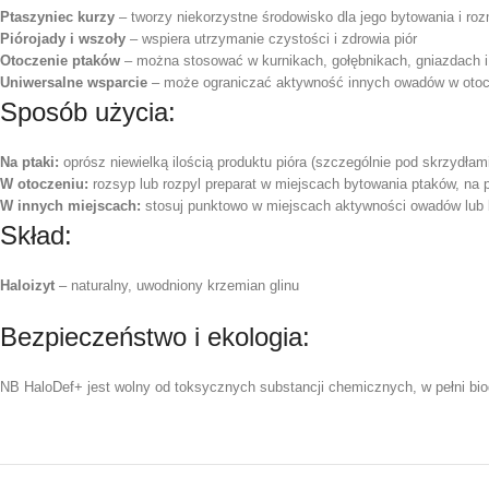
Ptaszyniec kurzy
– tworzy niekorzystne środowisko dla jego bytowania i ro
Piórojady i wszoły
– wspiera utrzymanie czystości i zdrowia piór
Otoczenie ptaków
– można stosować w kurnikach, gołębnikach, gniazdach i
Uniwersalne wsparcie
– może ograniczać aktywność innych owadów w otoc
Sposób użycia:
Na ptaki:
oprósz niewielką ilością produktu pióra (szczególnie pod skrzydłami
W otoczeniu:
rozsyp lub rozpyl preparat w miejscach bytowania ptaków, na p
W innych miejscach:
stosuj punktowo w miejscach aktywności owadów lub b
Skład:
Haloizyt
– naturalny, uwodniony krzemian glinu
Bezpieczeństwo i ekologia:
NB HaloDef+ jest wolny od toksycznych substancji chemicznych, w pełni bio