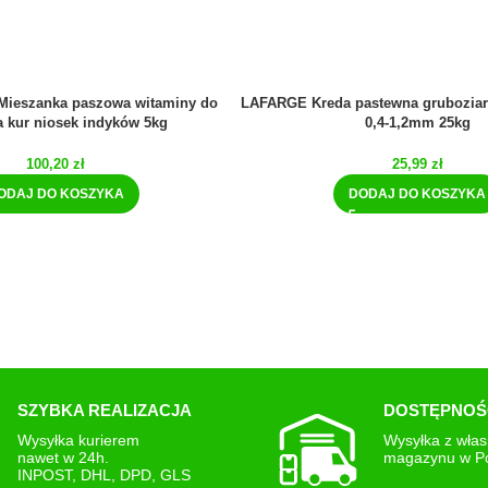
ieszanka paszowa witaminy do
LAFARGE Kreda pastewna gruboziar
a kur niosek indyków 5kg
0,4-1,2mm 25kg
100,20
zł
25,99
zł
ODAJ DO KOSZYKA
DODAJ DO KOSZYKA
SZYBKA REALIZACJA
DOSTĘPNOŚ
Wysyłka kurierem
Wysyłka z wła
nawet w 24h.
magazynu w P
INPOST, DHL, DPD, GLS