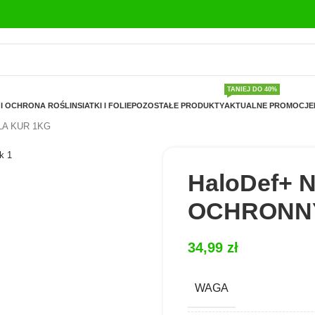
TANIEJ DO 40%
I OCHRONA ROŚLIN
SIATKI I FOLIE
POZOSTAŁE PRODUKTY
AKTUALNE PROMOCJE
LA KUR 1KG
HaloDef+
OCHRONNY
34,99
zł
WAGA