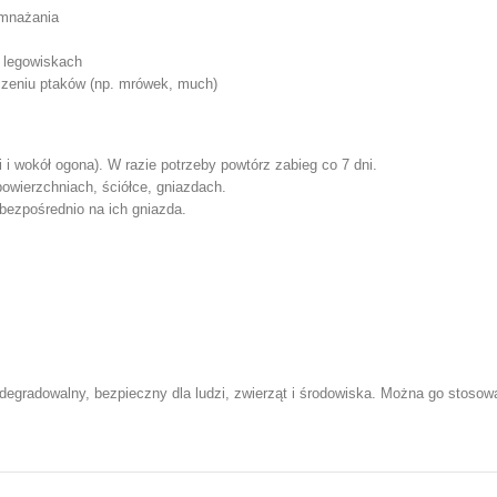
zmnażania
 legowiskach
zeniu ptaków (np. mrówek, much)
 i wokół ogona). W razie potrzeby powtórz zabieg co 7 dni.
owierzchniach, ściółce, gniazdach.
ezpośrednio na ich gniazda.
degradowalny, bezpieczny dla ludzi, zwierząt i środowiska. Można go stoso