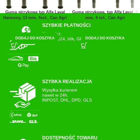
Guma strzykowa typ Alfa Laval
Guma strzykowa, typ Alfa Laval, 8
Harmony, 13 mm, 4szt., Can Agri
mm, 4 szt., Can Agri
SZYBKIE PŁATNOŚCI
89,99
zł
79,99
zł
Płatności:
DODAJ DO KOSZYKA
DODAJ DO KOSZYKA
Przelewy24, blik, GPay
SZYBKA REALIZACJA
Wysyłka kurierem
nawet w 24h.
INPOST, DHL, DPD, GLS
DOSTĘPNOŚĆ TOWARU