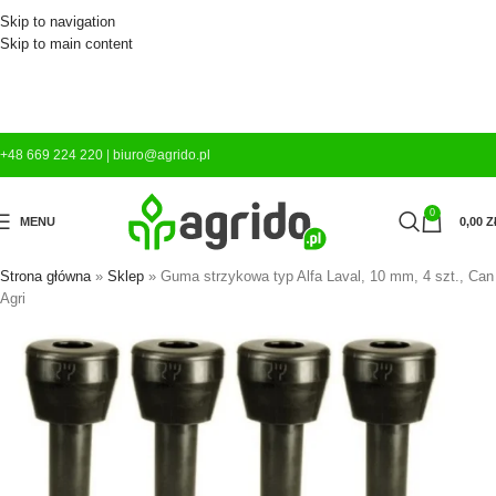
Skip to navigation
Skip to main content
+48 669 224 220
|
biuro@agrido.pl
0
MENU
0,00
Z
Strona główna
»
Sklep
»
Guma strzykowa typ Alfa Laval, 10 mm, 4 szt., Can
Agri