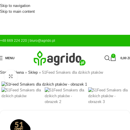
Skip to navigation
Skip to main content
+48 669 224 220
|
biuro@agrido.pl
0
MENU
0,00
Z
Strona główna
»
Sklep
»
51Feed Smakers dla dzikich ptaków
Kliknij aby powiększyć