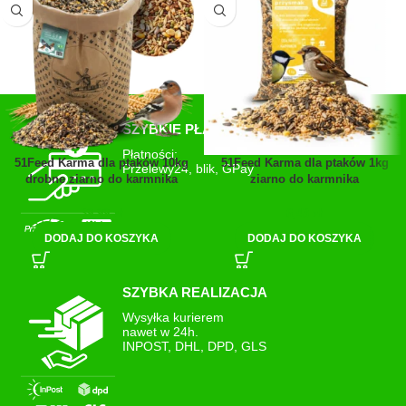
SZYBKIE PŁATNOŚCI
Płatności:
51Feed Karma dla ptaków 10kg
51Feed Karma dla ptaków 1kg
Przelewy24, blik, GPay
drobne ziarno do karmnika
ziarno do karmnika
39,99
zł
6,43
zł
DODAJ DO KOSZYKA
DODAJ DO KOSZYKA
SZYBKA REALIZACJA
Wysyłka kurierem
nawet w 24h.
INPOST, DHL, DPD, GLS