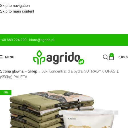
Skip to navigation
Skip to main content
+48 669 224 220
|
biuro@agrido.pl
0
MENU
0,00
Z
Strona główna
»
Sklep
»
38x Koncentrat dla bydła NUTRABYK OPAS 1
(950kg) PALETA
-5%