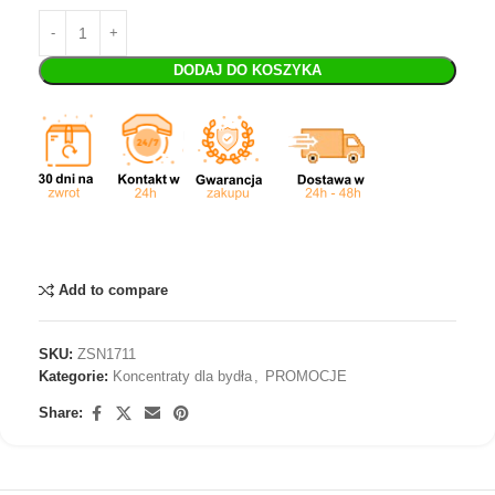
DODAJ DO KOSZYKA
Add to compare
SKU:
ZSN1711
Kategorie:
Koncentraty dla bydła
,
PROMOCJE
Share: