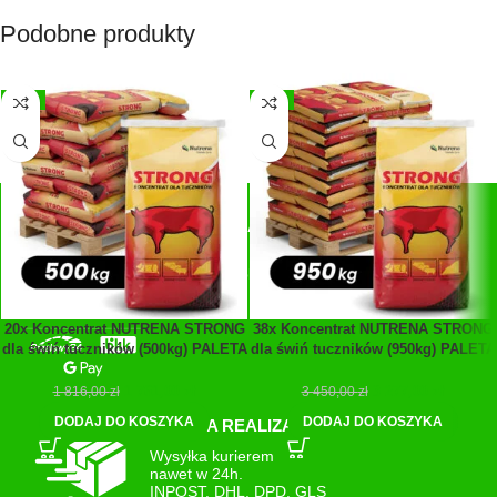
Podobne produkty
-3%
-5%
SZYBKIE PŁATNOŚCI
Płatności:
Przelewy24, blik, GPay
20x Koncentrat NUTRENA STRONG
38x Koncentrat NUTRENA STRONG
dla świń tuczników (500kg) PALETA
dla świń tuczników (950kg) PALETA
1 761,00
zł
3 277,00
zł
1 816,00
zł
3 450,00
zł
DODAJ DO KOSZYKA
DODAJ DO KOSZYKA
SZYBKA REALIZACJA
Wysyłka kurierem
nawet w 24h.
INPOST, DHL, DPD, GLS