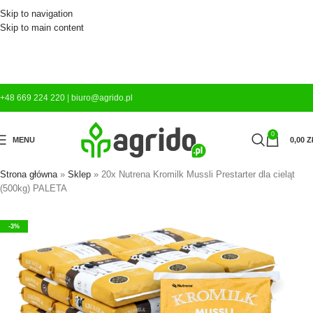
Skip to navigation
Skip to main content
+48 669 224 220
|
biuro@agrido.pl
0
MENU
0,00
Z
Strona główna
»
Sklep
»
20x Nutrena Kromilk Mussli Prestarter dla cieląt
(500kg) PALETA
-3%