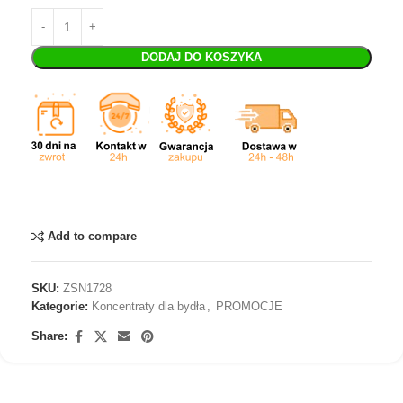
DODAJ DO KOSZYKA
Add to compare
SKU:
ZSN1728
Kategorie:
Koncentraty dla bydła
,
PROMOCJE
Share: