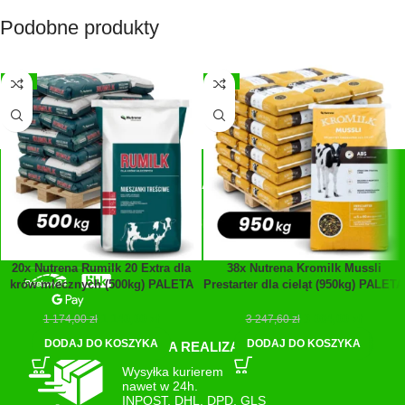
Podobne produkty
-3%
-5%
SZYBKIE PŁATNOŚCI
Płatności:
Przelewy24, blik, GPay
20x Nutrena Rumilk 20 Extra dla
38x Nutrena Kromilk Mussli
krów mlecznych (500kg) PALETA
Prestarter dla cieląt (950kg) PALETA
1 140,00
zł
3 084,00
zł
1 174,00
zł
3 247,60
zł
DODAJ DO KOSZYKA
DODAJ DO KOSZYKA
SZYBKA REALIZACJA
Wysyłka kurierem
nawet w 24h.
INPOST, DHL, DPD, GLS