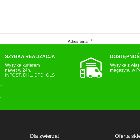
*
Adres email
SZYBKA REALIZACJA
DOSTĘPNOŚ
Wysyłka kurierem
Wysyłka z wła
nawet w 24h.
magazynu w P
INPOST, DHL, DPD, GLS
Dla zwierząt
Oferta skl