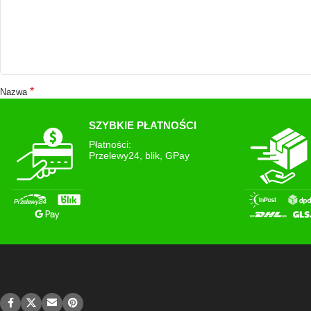
*
Nazwa
SZYBKIE PŁATNOŚCI
Płatności:
Witryna internetowa
Przelewy24, blik, GPay