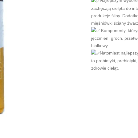
Najlepszym wyborem
zachęcają cielęta do in
produkcje śliny. Dodatk
mięśniówki ściany żwac
Komponenty, których
jęczmień, groch, przetw
białkowy.
Natomiast najlepsz
to probiotyki, prebiotyki
zdrowie cieląt.