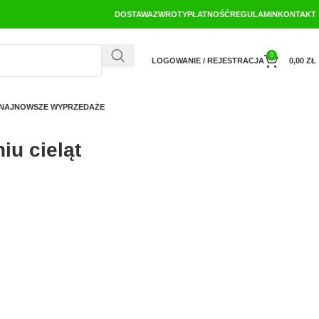
DOSTAWA
ZWROTY
PŁATNOŚĆ
REGULAMIN
KONTAKT
0
LOGOWANIE / REJESTRACJA
0,00
ZŁ
NAJNOWSZE WYPRZEDAŻE
iu cieląt