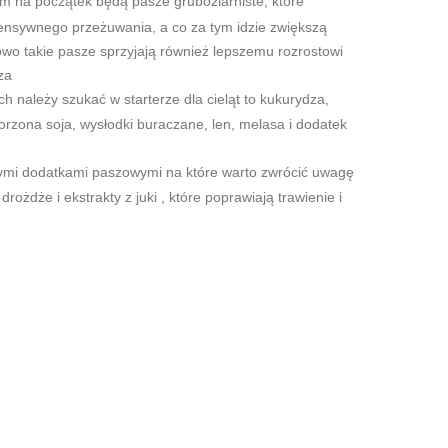
 na początek będą pasze gruboziarniste, które
tensywnego przeżuwania, a co za tym idzie zwiększą
owo takie pasze sprzyjają również lepszemu rozrostowi
za
 należy szukać w starterze dla cieląt to kukurydza,
orzona soja, wysłodki buraczane, len, melasa i dodatek
ymi dodatkami paszowymi na które warto zwrócić uwagę
, drożdże i ekstrakty z juki , które poprawiają trawienie i