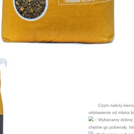
Czym należy kierować 
odstawienie od mleka by
Wybieramy dobrej ja
chętnie go pobierały. Is