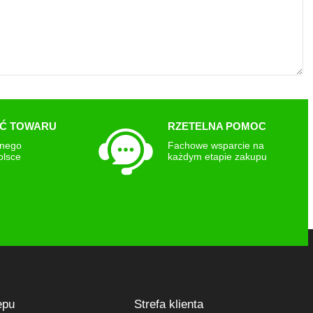
Ć TOWARU
RZETELNA POMOC
snego
Fachowe wsparcie na
olsce
każdym etapie zakupu
epu
Strefa klienta